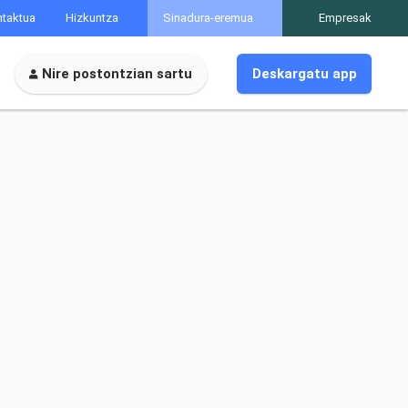
taktua
Hizkuntza
Sinadura-eremua
Empresak
Nire postontzian sartu
Deskargatu app