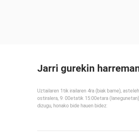
Jarri gurekin harrema
Uztailaren 1tik irailaren 4ra (biak barne), astele
ostiralera, 9: 00etatik 15:00etara (laneguneta
dizugu, honako bide hauen bidez: