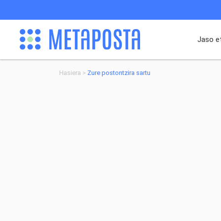
Jaso e
Hasiera
Zure postontzira sartu