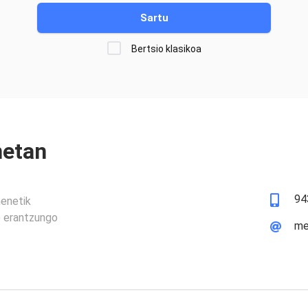
Sartu
Bertsio klasikoa
netan
94
henetik
n) erantzungo
me