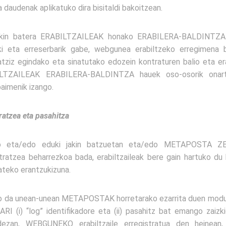
a daudenak aplikatuko dira bisitaldi bakoitzean.
kin batera ERABILTZAILEAK honako ERABILERA-BALDINTZA 
ki eta erreserbarik gabe, webgunea erabiltzeko erregimena b
atziz egindako eta sinatutako edozein kontraturen balio eta e
ILTZAILEAK ERABILERA-BALDINTZA hauek oso-osorik onar
imenik izango.
atzea eta pasahitza
o eta/edo eduki jakin batzuetan eta/edo METAPOSTA Z
ratzea beharrezkoa bada, erabiltzaileak bere gain hartuko du 
teko erantzukizuna.
ko da unean-unean METAPOSTAK horretarako ezarrita duen modua
RI (i) “log” identifikadore eta (ii) pasahitz bat emango zaizk
dezan, WEBGUNEKO erabiltzaile erregistratua den heine