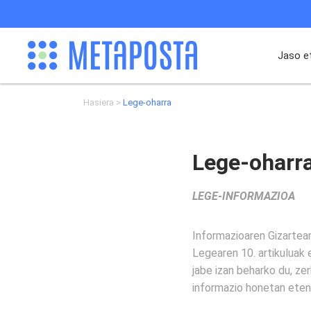
Jaso e
Hasiera
Lege-oharra
Lege-oharr
LEGE-INFORMAZIOA
Informazioaren Gizartea
Legearen 10. artikuluak 
jabe izan beharko du, ze
informazio honetan eten