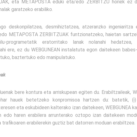
, eta METAPOSTA eduki eta/edo ZERBITZU horiek ez ditu, 
alak garatzeko erabiliko.
go deskonpilatzea, desmihiztatzea, atzeranzko ingeniaritza eg
o METAPOSTA ZERBITZUAK funtzionatzeko, haietan sartzeko
ilu-programetatik eratorritako lanak nolanahi hedatzea, 
hi ere, ez du WEBGUNEAN instalatuta egon daitekeen babes-g
atuko, baztertuko edo manipulatuko.
eak
enak bere kontura eta arriskupean egiten du. Erabiltzaileak,
ehar hauek betetzeko konpromisoa hartzen du: batetik,
interesen eta eskubideen kalterako izan daitekeen, WEBGUNEA ka
 edo haren erabilera arrunterako oztopo izan daitekeen modua
rafikoaren erabilerekin guztiz bat datorren moduan erabiltzea.