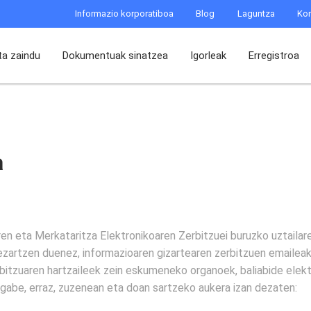
Informazio korporatiboa
Blog
Laguntza
Kon
ta zaindu
Dokumentuak sinatzea
Igorleak
Erregistroa
a
ren eta Merkataritza Elektronikoaren Zerbitzuei buruzko uztaila
ezartzen duenez, informazioaren gizartearen zerbitzuen emaileak
rbitzuaren hartzaileek zein eskumeneko organoek, baliabide elektr
gabe, erraz, zuzenean eta doan sartzeko aukera izan dezaten: