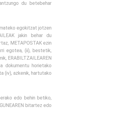
antzungo du betebehar
mateko egokitzat jotzen
AILEAK jakin behar du
 hortaz, METAPOSTAK ezin
egotea, (ii), bestetik,
arrenik, ERABILTZAILEAREN
ta dokumentu horietako
 (iv), azkenik, hartutako
erako edo behin betiko,
WEBGUNEAREN bitartez edo