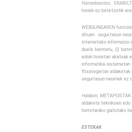
Horrenbestez, ERABIL
horiek ez betetzetik era
WEBGUNEAREN funtzionam
dituen segurtasun-ne
Interneteko informazio-
duela bermatu, (i) bat
eduki horietan akatsak e
informatika-sistemeta
fitxategietan aldaketak 
segurtasun-neurriek ez d
Halaber, METAPOSTAK ze
aldaketa teknikoen edo 
horretarako gaitutako be
ESTEKAK