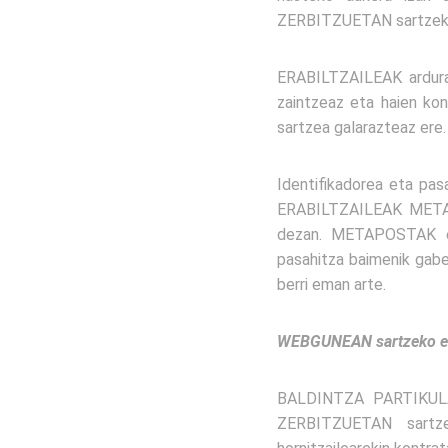
ZERBITZUETAN sartzeko 
ERABILTZAILEAK arduraz 
zaintzeaz eta haien kon
sartzea galarazteaz ere.
Identifikadorea eta pas
ERABILTZAILEAK METAPO
dezan. METAPOSTAK ez
pasahitza baimenik gab
berri eman arte.
WEBGUNEAN sartzeko eta
BALDINTZA PARTIKULA
ZERBITZUETAN sartze