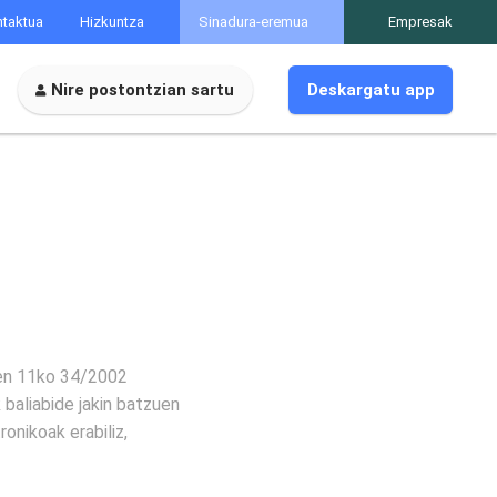
taktua
Hizkuntza
Sinadura-eremua
Empresak
Nire postontzian sartu
Deskargatu app
ren 11ko 34/2002
 baliabide jakin batzuen
onikoak erabiliz,