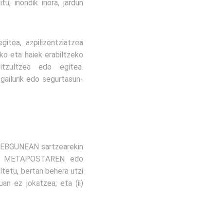
inondik inora, jardun
itea, azpilizentziatzea
 eta haiek erabiltzeko
itzultzea edo egitea.
ailurik edo segurtasun-
 WEBGUNEAN sartzearekin
 (i) METAPOSTAREN edo
ltetu, bertan behera utzi
n ez jokatzea; eta (ii)