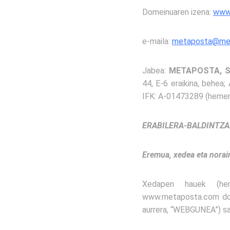
Domeinuaren izena:
www
e-maila:
metaposta@me
Jabea:
METAPOSTA, 
44, E-6 eraikina, behea;
IFK: A-01473289 (hemend
ERABILERA-BALDINTZA
Eremua, xedea eta nora
Xedapen hauek (hem
www.metaposta.com dome
aurrera, “WEBGUNEA”) sa