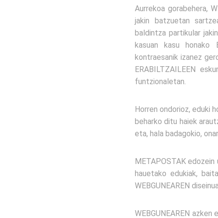
Aurrekoa gorabehera,
jakin batzuetan sart
baldintza partikular j
kasuan kasu honako E
kontraesanik izanez ge
ERABILTZAILEEN esku
funtzionaletan.
Horren ondorioz, eduki h
beharko ditu haiek ara
eta, hala badagokio, onar
METAPOSTAK edozein un
hauetako edukiak, bai
WEBGUNEAREN diseinua e
WEBGUNEAREN azken eg