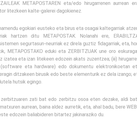
TZAILEAK METAPOSTAREN eta/edo hirugarrenen aurrean er
tor litezkeen kalte-galerei dagokienez.
endu egokiari eusteko eta birus eta osagai kaltegarriak atze
urriak hartzen ditu METAPOSTAK. Nolanahi ere, ERABILTZ
sistemen segurtasun-neurriak ez direla guztiz fidagarriak, eta,
etik, METAPOSTAKO eduki eta ZERBITZUAK une oro eskuragarri 
z izatea eta izan litekeen edozein akats zuzentzea; (iii) hirug
n (software eta hardware) edo dokumentu elektronikoetan e
eragin ditzakeen birusik edo beste elementurik ez dela izango; eta
utela hutsik egingo.
rbitzuaren zati bat edo zerbitzu osoa eten dezake, aldi bat
matxuren aurrean, baina aldez aurretik, eta, ahal badu, bere 
ste edozein baliabideren bitartez jakinaraziko du.