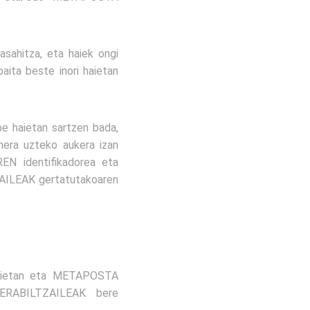
asahitza, eta haiek ongi
aita beste inori haietan
be haietan sartzen bada,
era uzteko aukera izan
N identifikadorea eta
ZAILEAK gertatutakoaren
kietan eta METAPOSTA
 ERABILTZAILEAK bere