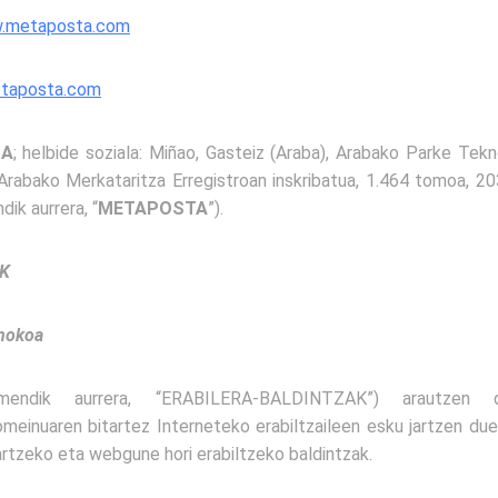
.metaposta.com
taposta.com
SA
; helbide soziala: Miñao, Gasteiz (Araba), Arabako Parke Tekn
 Arabako Merkataritza Erregistroan inskribatua, 1.464 tomoa, 203.
ik aurrera, “
METAPOSTA
”).
K
inokoa
endik aurrera, “ERABILERA-BALDINTZAK”) arautzen
inuaren bitartez Interneteko erabiltzaileen esku jartzen d
rtzeko eta webgune hori erabiltzeko baldintzak.