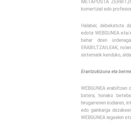
METAPOSTA ZERBITZUAK
komertzial edo profesion
Halaber, debekatuta da
edota WEBGUNEA eta/ed
behar diren ordenaga
ERABILTZAILEAK, nolana
sistemarik kenduko, ald
Erantzukizuna eta berm
WEBGUNEA erabiltzen du
batera, honako beteb
hirugarrenen irudiaren, 
edo gainkarga dezakeen
WEBGUNEA legeekin eta t