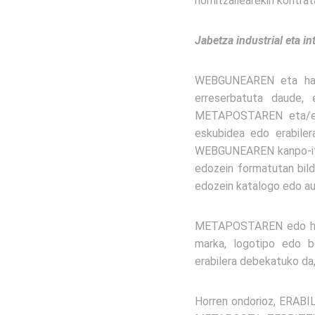
hornitzailearekin kontrat
Jabetza industrial eta i
WEBGUNEAREN eta haren
erreserbatuta daude,
METAPOSTAREN eta/edo 
eskubidea edo erabilera
WEBGUNEAREN kanpo-itxur
edozein formatutan bil
edozein katalogo edo a
METAPOSTAREN edo hirug
marka, logotipo edo b
erabilera debekatuko d
Horren ondorioz, ERABILT