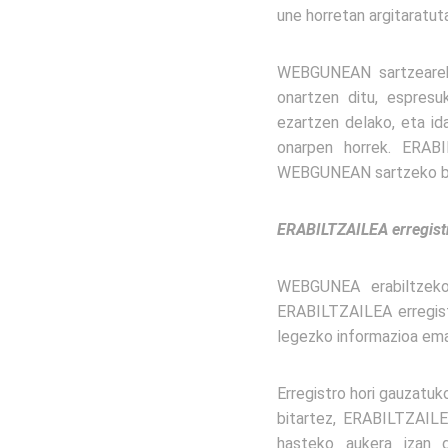
une horretan argitaratut
WEBGUNEAN sartzeare
onartzen ditu, espresu
ezartzen delako, eta id
onarpen horrek. ERAB
WEBGUNEAN sartzeko ba
ERABILTZAILEA erregistr
WEBGUNEA erabiltzek
ERABILTZAILEA erregist
legezko informazioa ema
Erregistro hori gauzatu
bitartez, ERABILTZAILEA
hasteko aukera izan 