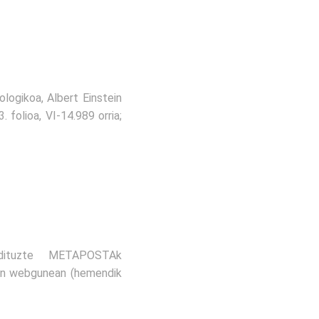
ologikoa, Albert Einstein
 folioa, VI-14.989 orria;
 dituzte METAPOSTAk
uen webgunean (hemendik