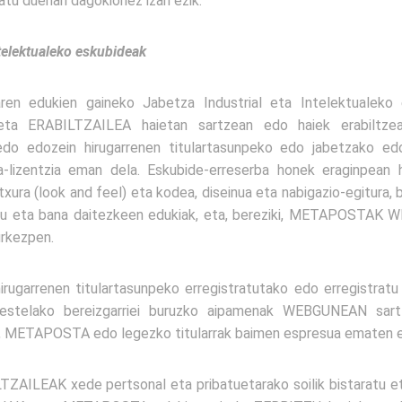
atu duenari dagokionez izan ezik.
ntelektualeko eskubideak
 edukien gaineko Jabetza Industrial eta Intelektualeko 
 eta ERABILTZAILEA haietan sartzean edo haiek erabiltze
edozein hirugarrenen titulartasunpeko edo jabetzako edo
-lizentzia eman dela. Eskubide-erreserba honek eraginpean ha
a (look and feel) eta kodea, diseinua eta nabigazio-egitura,
du eta bana daitezkeen edukiak, eta, bereziki, METAPOSTAK
urkezpen.
arrenen titulartasunpeko erregistratutako edo erregistratu 
estelako bereizgarriei buruzko aipamenak WEBGUNEAN sartz
a, METAPOSTA edo legezko titularrak baimen espresua ematen e
ZAILEAK xede pertsonal eta pribatuetarako soilik bistaratu eta