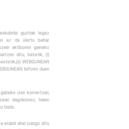
eskubide guztiak legez
an ez da ulertu behar
zein aktiboren gaineko
rtzen ditu, batetik, (i)
 bestetik,(ii) WEBGUNEAN
 WEBGUNEAN biltzen duen
gabeko izen komertzial,
eari dagokionez, haien
z badu.
 erabili ahal izango ditu