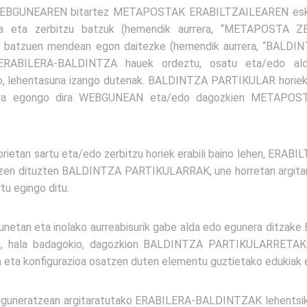
 WEBGUNEAREN bitartez METAPOSTAK ERABILTZAILEAREN eskura
zea eta zerbitzu batzuk (hemendik aurrera, “METAPOSTA ZE
akin batzuen mendean egon daitezke (hemendik aurrera, “BAL
RABILERA-BALDINTZA hauek ordeztu, osatu eta/edo alda
ro, lehentasuna izango dutenak. BALDINTZA PARTIKULAR horiek a
ra egongo dira WEBGUNEAN eta/edo dagozkien METAPO
orietan sartu eta/edo zerbitzu horiek erabili baino lehen, ERABIL
utzen dituzten BALDINTZA PARTIKULARRAK, une horretan argitar
tu egingo ditu.
etan eta inolako aurreabisurik gabe alda edo egunera ditza
ta, hala badagokio, dagozkion BALDINTZA PARTIKULARRETAKO 
ta konfigurazioa osatzen duten elementu guztietako edukiak e
uneratzean argitaratutako ERABILERA-BALDINTZAK lehentsik