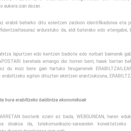
aukera izan dezan .
erabili beharko ditu esleitzen zaizkion identifikadorea eta p
fidentzialtasunaz arduratuko da, aldi baterako edo etengabe, b
ahitza lapurtzen edo kentzen badiote edo norbait baimenik ga
STARI berehala emango dio horren berri, haiek bertan beh
 du inoiz bere gain hartuko hirugarrenek ERABILTZAILEARE
e erabiltzeko egiten dituzten ekintzen erantzukizuna, ERABILT
 hura erabiltzeko baldintza ekonomikoak
RRETAN besterik ezarri ez bada, WEBGUNEAN, haren edu
a doakoa da, telekomunikazio-sarearekin konektatzeko