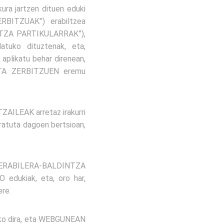
 jartzen dituen eduki
RBITZUAK”) erabiltzea
DINTZA PARTIKULARRAK”),
tuko dituztenak, eta,
plikatu behar direnean,
STA ZERBITZUEN eremu
TZAILEAK arretaz irakurri
atuta dagoen bertsioan,
ke ERABILERA-BALDINTZA
edukiak, eta, oro har,
re.
o dira, eta WEBGUNEAN