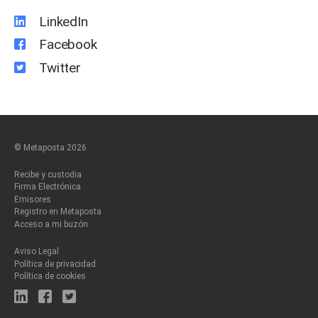
LinkedIn
Facebook
Twitter
© Metaposta 2026
Recibe y custodia
Firma Electrónica
Emisores
Registro en Metaposta
Acceso a mi buzón
Aviso Legal
Política de privacidad
Política de cookies