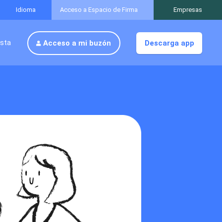
Idioma
Acceso a Espacio de Firma
Empresas
osta
Acceso a mi buzón
Descarga app