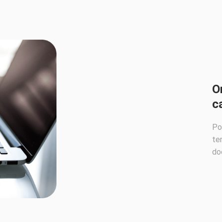
O
c
Po
te
do